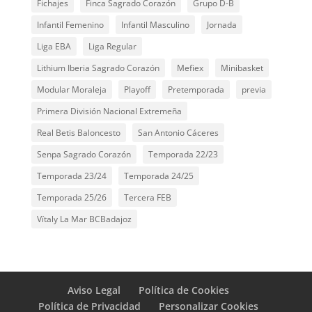
Fichajes
Finca Sagrado Corazón
Grupo D-B
Infantil Femenino
Infantil Masculino
Jornada
Liga EBA
Liga Regular
Lithium Iberia Sagrado Corazón
Mefiex
Minibasket
Modular Moraleja
Playoff
Pretemporada
previa
Primera División Nacional Extremeña
Real Betis Baloncesto
San Antonio Cáceres
Senpa Sagrado Corazón
Temporada 22/23
Temporada 23/24
Temporada 24/25
Temporada 25/26
Tercera FEB
Vítaly La Mar BCBadajoz
Aviso Legal
Política de Cookies
Política de Privacidad
Personalizar Cookies